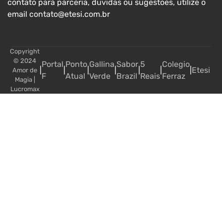
contato para parceria, duvidas ou sugestoes, utilize o
email contato@etesi.com.br
Copyright
© 2024
Portal
Ponto
Gallina
Sabor
5
Colegio
|
|
|
|
|
|
|
Etesi
Amor de
F
Atual
Verde
Brazil
Reais
Ferraz
Magia
|
Lucromax