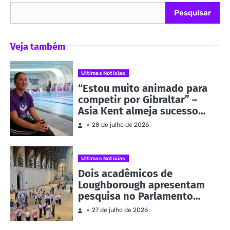
Pesquisar
Veja também
Ultimas Notícias
“Estou muito animado para
competir por Gibraltar” –
Asia Kent almeja sucesso
nos Jogos da
28 de julho de 2026
Commonwealth | Notícias e
eventos
Ultimas Notícias
Dois acadêmicos de
Loughborough apresentam
pesquisa no Parlamento
como parte da Evidence
27 de julho de 2026
Week | Notícias e eventos