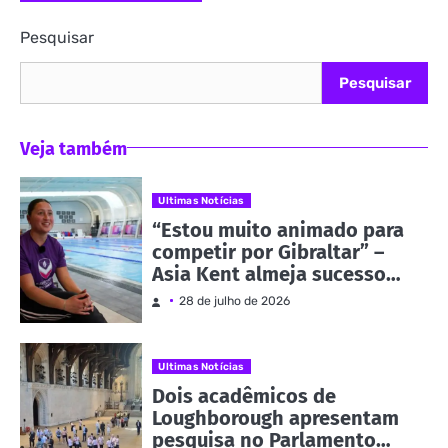
Pesquisar
Pesquisar
Veja também
Ultimas Notícias
“Estou muito animado para
competir por Gibraltar” –
Asia Kent almeja sucesso
nos Jogos da
28 de julho de 2026
Commonwealth | Notícias e
eventos
Ultimas Notícias
Dois acadêmicos de
Loughborough apresentam
pesquisa no Parlamento