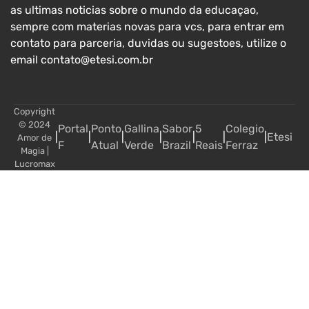
as ultimas noticias sobre o mundo da educaçao,
sempre com materias novas para vcs, para entrar em
contato para parceria, duvidas ou sugestoes, utilize o
email contato@etesi.com.br
Copyright
© 2024
Portal
Ponto
Gallina
Sabor
5
Colegio
|
|
|
|
|
|
|
Etesi
Amor de
F
Atual
Verde
Brazil
Reais
Ferraz
Magia
|
Lucromax