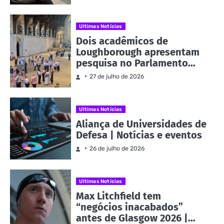
Commonwealth | Notícias e
eventos
Ultimas Notícias
Dois acadêmicos de
Loughborough apresentam
pesquisa no Parlamento
como parte da Evidence
27 de julho de 2026
Week | Notícias e eventos
Ultimas Notícias
Aliança de Universidades de
Defesa | Notícias e eventos
26 de julho de 2026
Ultimas Notícias
Max Litchfield tem
“negócios inacabados”
antes de Glasgow 2026 |