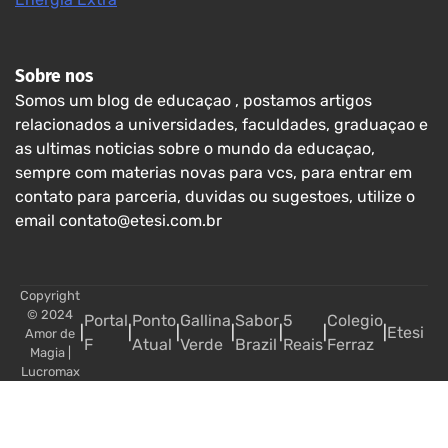
Sobre nos
Somos um blog de educaçao , postamos artigos
relacionados a universidades, faculdades, graduaçao e
as ultimas noticias sobre o mundo da educaçao,
sempre com materias novas para vcs, para entrar em
contato para parceria, duvidas ou sugestoes, utilize o
email contato@etesi.com.br
Copyright
© 2024
Portal
Ponto
Gallina
Sabor
5
Colegio
|
|
|
|
|
|
|
Etesi
Amor de
F
Atual
Verde
Brazil
Reais
Ferraz
Magia
|
Lucromax