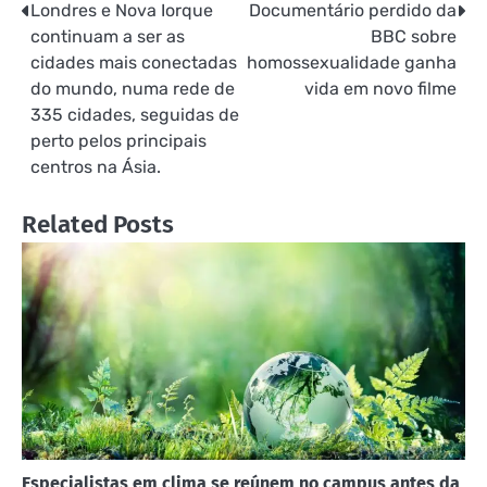
Londres e Nova Iorque
Documentário perdido da
Navegação
continuam a ser as
BBC sobre
de
cidades mais conectadas
homossexualidade ganha
do mundo, numa rede de
vida em novo filme
Post
335 cidades, seguidas de
perto pelos principais
centros na Ásia.
Related Posts
Especialistas em clima se reúnem no campus antes da