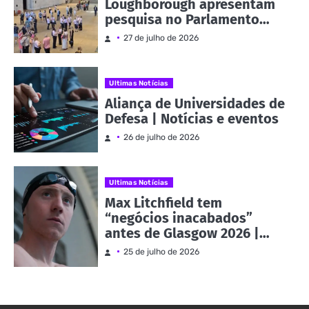
Loughborough apresentam
pesquisa no Parlamento
como parte da Evidence
27 de julho de 2026
Week | Notícias e eventos
Ultimas Notícias
Aliança de Universidades de
Defesa | Notícias e eventos
26 de julho de 2026
Ultimas Notícias
Max Litchfield tem
“negócios inacabados”
antes de Glasgow 2026 |
Notícias e eventos
25 de julho de 2026