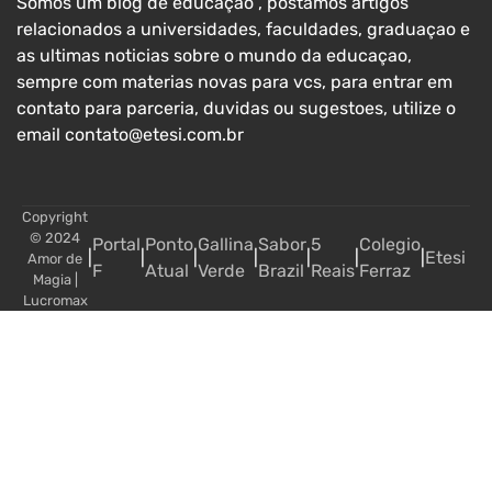
Somos um blog de educaçao , postamos artigos
relacionados a universidades, faculdades, graduaçao e
as ultimas noticias sobre o mundo da educaçao,
sempre com materias novas para vcs, para entrar em
contato para parceria, duvidas ou sugestoes, utilize o
email contato@etesi.com.br
Copyright
© 2024
Portal
Ponto
Gallina
Sabor
5
Colegio
|
|
|
|
|
|
|
Etesi
Amor de
F
Atual
Verde
Brazil
Reais
Ferraz
Magia
|
Lucromax