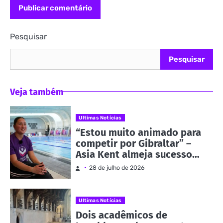
Pesquisar
Pesquisar
Veja também
Ultimas Notícias
“Estou muito animado para
competir por Gibraltar” –
Asia Kent almeja sucesso
nos Jogos da
28 de julho de 2026
Commonwealth | Notícias e
eventos
Ultimas Notícias
Dois acadêmicos de