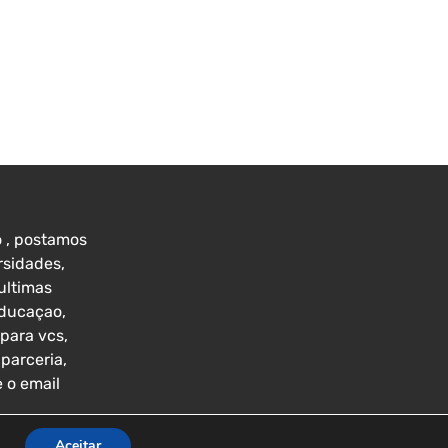
 , postamos
rsidades,
ultimas
educaçao,
para vcs,
parceria,
e o email
Aceitar