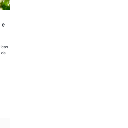
 e
ticas
 da