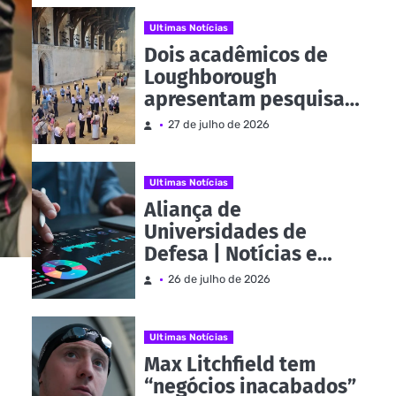
Commonwealth |
Notícias e eventos
Ultimas Notícias
Dois acadêmicos de
Loughborough
apresentam pesquisa
no Parlamento como
27 de julho de 2026
parte da Evidence
Week | Notícias e
eventos
Ultimas Notícias
Aliança de
Universidades de
Defesa | Notícias e
eventos
26 de julho de 2026
Ultimas Notícias
Max Litchfield tem
“negócios inacabados”