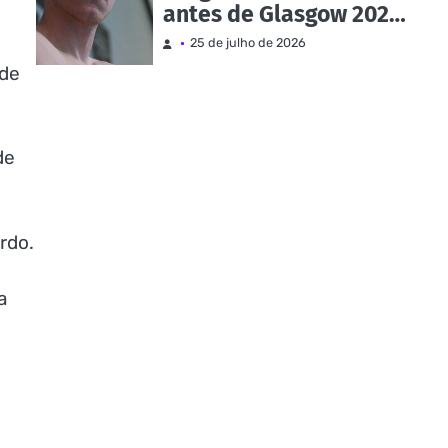
antes de Glasgow 2026 |
Notícias e eventos
25 de julho de 2026
 de
de
rdo.
a