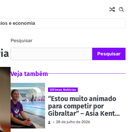
ios e economia
Pesquisar
ia
Pesquisar
Veja também
Ultimas Notícias
“Estou muito animado
para competir por
Gibraltar” – Asia Kent
almeja sucesso nos
28 de julho de 2026
Jogos da