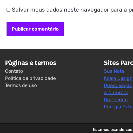
Salvar meus dados neste navegador para a p
Páginas e termos
Sites Par
Contato
Sua Nota
Política de privacidade
Koala Design
Termos de uso
Quero Vagas
A Natureza
Up Credito
Energia Extr
Estamos usando cooki