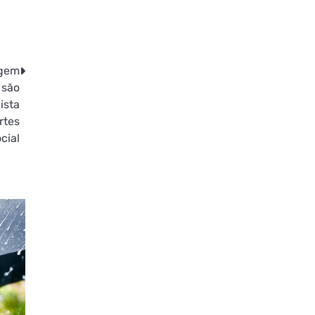
agem
 são
ista
rtes
cial