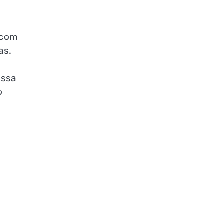
 com
as.
ossa
o