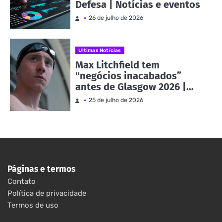
Defesa | Notícias e eventos
26 de julho de 2026
Ultimas Notícias
Max Litchfield tem
“negócios inacabados”
antes de Glasgow 2026 |
Notícias e eventos
25 de julho de 2026
Páginas e termos
Contato
Política de privacidade
Termos de uso