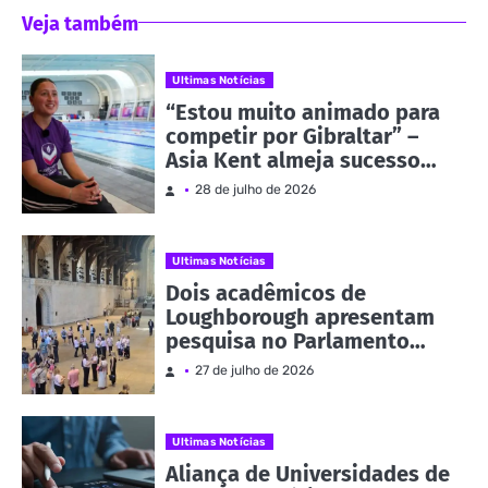
Veja também
Ultimas Notícias
“Estou muito animado para
competir por Gibraltar” –
Asia Kent almeja sucesso
nos Jogos da
28 de julho de 2026
Commonwealth | Notícias e
eventos
Ultimas Notícias
Dois acadêmicos de
Loughborough apresentam
pesquisa no Parlamento
como parte da Evidence
27 de julho de 2026
Week | Notícias e eventos
Ultimas Notícias
Aliança de Universidades de