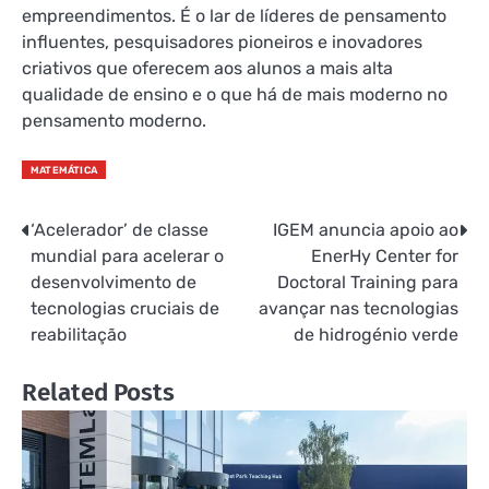
empreendimentos. É o lar de líderes de pensamento
influentes, pesquisadores pioneiros e inovadores
criativos que oferecem aos alunos a mais alta
qualidade de ensino e o que há de mais moderno no
pensamento moderno.
MATEMÁTICA
‘Acelerador’ de classe
IGEM anuncia apoio ao
Navegação
mundial para acelerar o
EnerHy Center for
de
desenvolvimento de
Doctoral Training para
tecnologias cruciais de
avançar nas tecnologias
Post
reabilitação
de hidrogénio verde
Related Posts