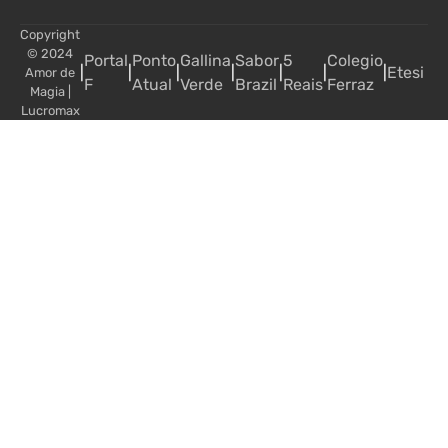
Copyright
© 2024
Portal
Ponto
Gallina
Sabor
5
Colegio
|
|
|
|
|
|
|
Etesi
Amor de
F
Atual
Verde
Brazil
Reais
Ferraz
Magia
|
Lucromax