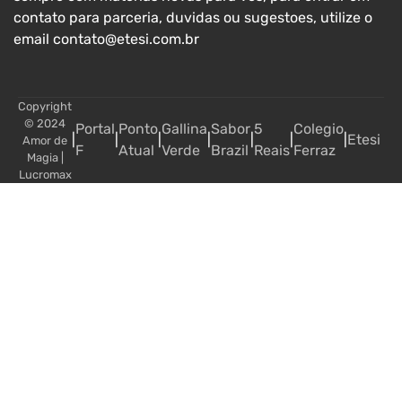
contato para parceria, duvidas ou sugestoes, utilize o
email contato@etesi.com.br
Copyright
© 2024
Portal
Ponto
Gallina
Sabor
5
Colegio
|
|
|
|
|
|
|
Etesi
Amor de
F
Atual
Verde
Brazil
Reais
Ferraz
Magia
|
Lucromax