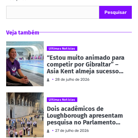
Pesquisar
Veja também
Ultimas Notícias
“Estou muito animado para
competir por Gibraltar” –
Asia Kent almeja sucesso
nos Jogos da
28 de julho de 2026
Commonwealth | Notícias e
eventos
Ultimas Notícias
Dois acadêmicos de
Loughborough apresentam
pesquisa no Parlamento
como parte da Evidence
27 de julho de 2026
Week | Notícias e eventos