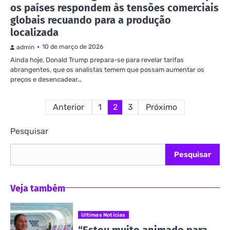
os países respondem às tensões comerciais
globais recuando para a produção
localizada
10 de março de 2026
admin
Ainda hoje, Donald Trump prepara-se para revelar tarifas
abrangentes, que os analistas temem que possam aumentar os
preços e desencadear…
Paginação
Anterior
1
2
3
Próximo
de
Pesquisar
posts
Pesquisar
Veja também
Ultimas Notícias