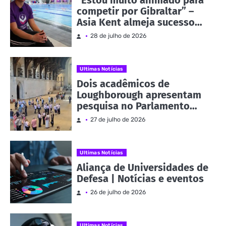
“Estou muito animado para
competir por Gibraltar” –
Asia Kent almeja sucesso
nos Jogos da
28 de julho de 2026
Commonwealth | Notícias e
eventos
Ultimas Notícias
Dois acadêmicos de
Loughborough apresentam
pesquisa no Parlamento
como parte da Evidence
27 de julho de 2026
Week | Notícias e eventos
Ultimas Notícias
Aliança de Universidades de
Defesa | Notícias e eventos
26 de julho de 2026
Ultimas Notícias