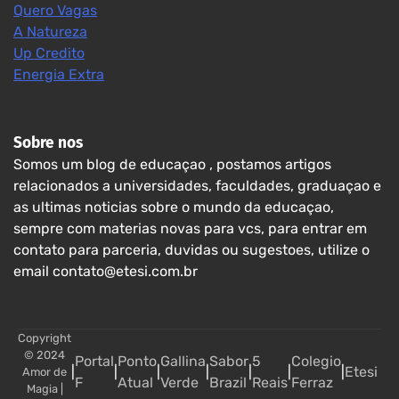
Quero Vagas
A Natureza
Up Credito
Energia Extra
Sobre nos
Somos um blog de educaçao , postamos artigos
relacionados a universidades, faculdades, graduaçao e
as ultimas noticias sobre o mundo da educaçao,
sempre com materias novas para vcs, para entrar em
contato para parceria, duvidas ou sugestoes, utilize o
email contato@etesi.com.br
Copyright
© 2024
Portal
Ponto
Gallina
Sabor
5
Colegio
|
|
|
|
|
|
|
Etesi
Amor de
F
Atual
Verde
Brazil
Reais
Ferraz
Magia
|