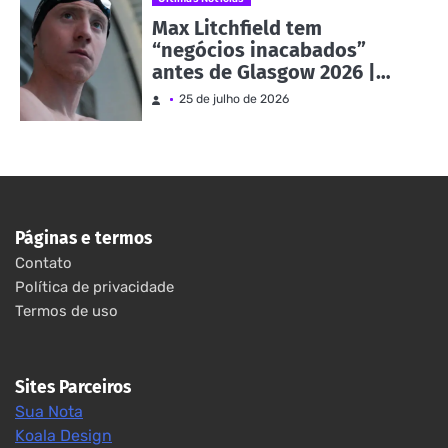
Max Litchfield tem
“negócios inacabados”
antes de Glasgow 2026 |
Notícias e eventos
25 de julho de 2026
Páginas e termos
Contato
Política de privacidade
Termos de uso
Sites Parceiros
Sua Nota
Koala Design