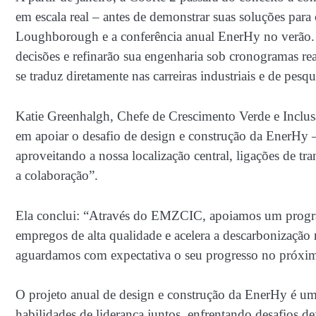
em escala real – antes de demonstrar suas soluções par
Loughborough e a conferência anual EnerHy no verão. Os
decisões e refinarão sua engenharia sob cronogramas rea
se traduz diretamente nas carreiras industriais e de pesqu
Katie Greenhalgh, Chefe de Crescimento Verde e Inclusã
em apoiar o desafio de design e construção da EnerHy
aproveitando a nossa localização central, ligações de tr
a colaboração”.
Ela conclui: “Através do EMZCIC, apoiamos um progra
empregos de alta qualidade e acelera a descarbonização
aguardamos com expectativa o seu progresso no próxi
O projeto anual de design e construção da EnerHy é uma
habilidades de liderança juntos, enfrentando desafios def