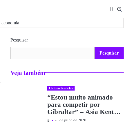
e economia
Pesquisar
Pesquisar
Veja também
m
Ultimas Notícias
“Estou muito animado
para competir por
Gibraltar” – Asia Kent
almeja sucesso nos Jogos
28 de julho de 2026
da Commonwealth |