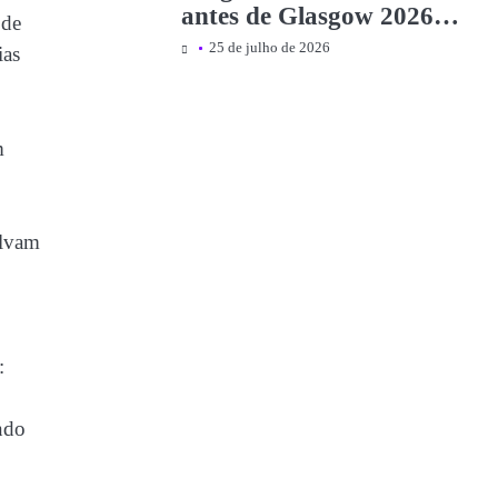
antes de Glasgow 2026 |
 de
Notícias e eventos
25 de julho de 2026
ias
m
olvam
:
ndo