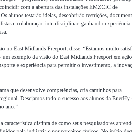
a coincidir com a abertura das instalações EMZCIC de
 alunos testarão ideias, descobrirão restrições, documen
listas e colaboração interdisciplinar, ganhando experiência
isa.
o no East Midlands Freeport, disse: “Estamos muito satisf
 – um exemplo da visão do East Midlands Freeport em ação
ansporte e experiência para permitir o investimento, a inova
ma que desenvolve competências, cria caminhos para
 regional. Desejamos todo o sucesso aos alunos da EnerHy 
mo ano.”
 característica distinta de como seus pesquisadores apren
inidos pela indústria e por parceiros cívicos. No início des