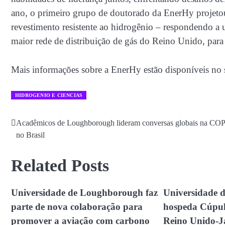
ano, o primeiro grupo de doutorado da EnerHy projetou
revestimento resistente ao hidrogênio – respondendo a 
maior rede de distribuição de gás do Reino Unido, para 
Mais informações sobre a EnerHy estão disponíveis no 
HIDROGENIO E CIENCIAS
Acadêmicos de Loughborough lideram conversas globais na CO
Navegação
no Brasil
de
Post
Related Posts
Universidade de Loughborough faz
Universidade 
parte de nova colaboração para
hospeda Cúpul
promover a aviação com carbono
Reino Unido-J