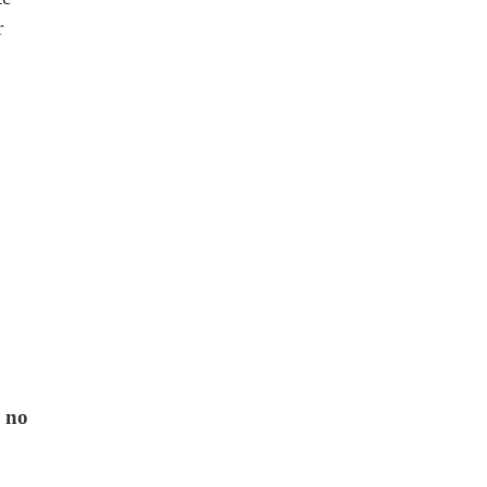
r
m no