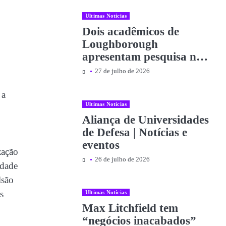
Notícias e eventos
Ultimas Notícias
Dois acadêmicos de
Loughborough
apresentam pesquisa no
Parlamento como parte
27 de julho de 2026
da Evidence Week |
Notícias e eventos
 a
Ultimas Notícias
Aliança de Universidades
de Defesa | Notícias e
eventos
zação
26 de julho de 2026
idade
lsão
s
Ultimas Notícias
Max Litchfield tem
“negócios inacabados”