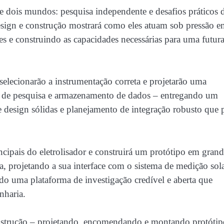
e dois mundos: pesquisa independente e desafios práticos 
esign e construção mostrará como eles atuam sob pressão 
es e construindo as capacidades necessárias para uma futur
 selecionarão a instrumentação correta e projetarão uma
pes de pesquisa e armazenamento de dados – entregando um
 design sólidas e planejamento de integração robusto que
cipais do eletrolisador e construirá um protótipo em gran
a, projetando a sua interface com o sistema de medição sol
do uma plataforma de investigação credível e aberta que
nharia.
construção – projetando, encomendando e montando protótip