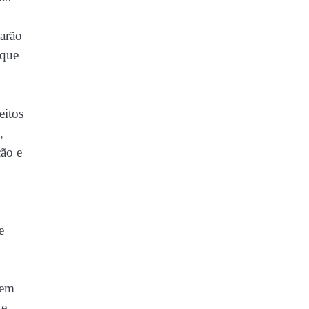
tarão
 que
eitos
,
ção e
e
dem
te