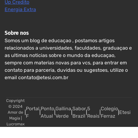
Up Credito
Energia Extra
Sobre nos
Somos um blog de educaçao , postamos artigos
relacionados a universidades, faculdades, graduaçao e
as ultimas noticias sobre o mundo da educaçao,
sempre com materias novas para vcs, para entrar em
contato para parceria, duvidas ou sugestoes, utilize o
email contato@etesi.com.br
Copyright
© 2024
Portal
Ponto
Gallina
Sabor
5
Colegio
|
|
|
|
|
|
|
Etesi
Amor de
F
Atual
Verde
Brazil
Reais
Ferraz
Magia
|
Lucromax