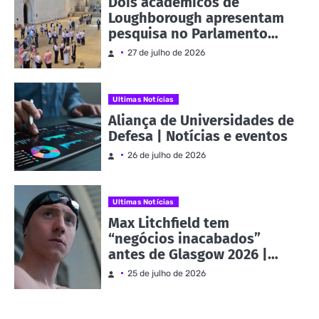
Dois acadêmicos de
Loughborough apresentam
pesquisa no Parlamento
como parte da Evidence
27 de julho de 2026
Week | Notícias e eventos
Ultimas Notícias
Aliança de Universidades de
Defesa | Notícias e eventos
26 de julho de 2026
Ultimas Notícias
Max Litchfield tem
“negócios inacabados”
antes de Glasgow 2026 |
Notícias e eventos
25 de julho de 2026