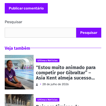
Pesquisar
Pesquisar
Veja também
Ultimas Notícias
“Estou muito animado para
competir por Gibraltar” –
Asia Kent almeja sucesso
nos Jogos da
28 de julho de 2026
Commonwealth | Notícias e
eventos
Ultimas Notícias