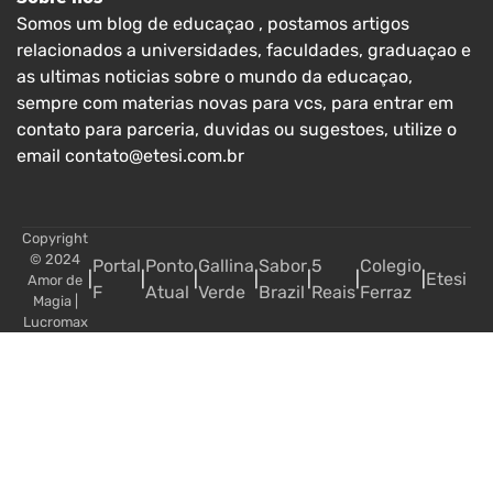
Somos um blog de educaçao , postamos artigos
relacionados a universidades, faculdades, graduaçao e
as ultimas noticias sobre o mundo da educaçao,
sempre com materias novas para vcs, para entrar em
contato para parceria, duvidas ou sugestoes, utilize o
email contato@etesi.com.br
Copyright
© 2024
Portal
Ponto
Gallina
Sabor
5
Colegio
|
|
|
|
|
|
|
Etesi
Amor de
F
Atual
Verde
Brazil
Reais
Ferraz
Magia
|
Lucromax