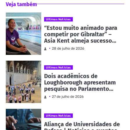
Veja também
Ultimas Notícias
“Estou muito animado para
competir por Gibraltar” –
Asia Kent almeja sucesso
nos Jogos da
28 de julho de 2026
Commonwealth | Notícias e
eventos
Ultimas Notícias
Dois acadêmicos de
Loughborough apresentam
pesquisa no Parlamento
como parte da Evidence
27 de julho de 2026
Week | Notícias e eventos
Ultimas Notícias
Aliança de Universidades de