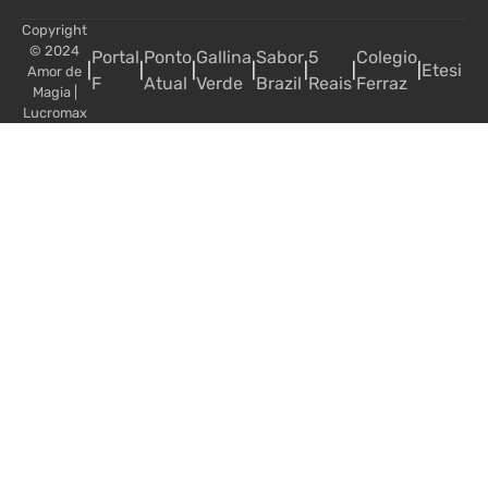
Copyright
© 2024
Portal
Ponto
Gallina
Sabor
5
Colegio
|
|
|
|
|
|
|
Etesi
Amor de
F
Atual
Verde
Brazil
Reais
Ferraz
Magia
|
Lucromax