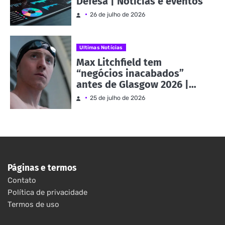
Defesa | Notícias e eventos
26 de julho de 2026
Ultimas Notícias
Max Litchfield tem
“negócios inacabados”
antes de Glasgow 2026 |
Notícias e eventos
25 de julho de 2026
Páginas e termos
Contato
Política de privacidade
Termos de uso