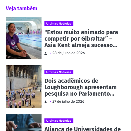
Veja também
Ultimas Notícias
“Estou muito animado para
competir por Gibraltar” –
Asia Kent almeja sucesso
nos Jogos da
28 de julho de 2026
Commonwealth | Notícias e
eventos
Ultimas Notícias
Dois acadêmicos de
Loughborough apresentam
pesquisa no Parlamento
como parte da Evidence
27 de julho de 2026
Week | Notícias e eventos
Ultimas Notícias
Aliança de Universidades de