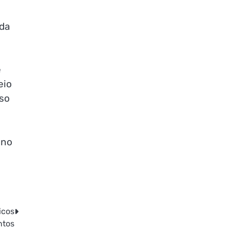
 da
é
eio
sso
ano
icos
ntos