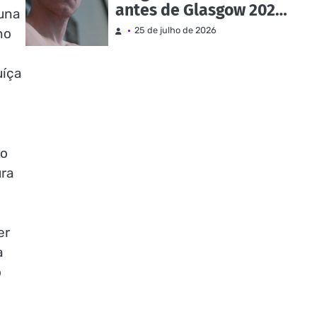
antes de Glasgow 2026 |
luna
Notícias e eventos
25 de julho de 2026
no
uíça
no
ura
er
a
o