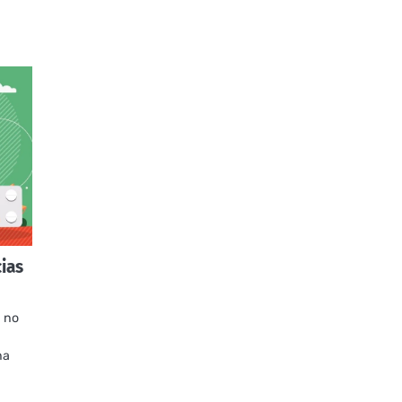
cias
 no
na