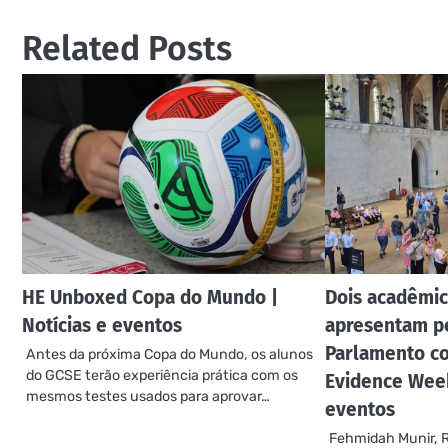
de
Post
Related Posts
HE Unboxed Copa do Mundo |
Dois acadêmi
Notícias e eventos
apresentam p
Parlamento c
Antes da próxima Copa do Mundo, os alunos
do GCSE terão experiência prática com os
Evidence Week
mesmos testes usados ​​para aprovar…
eventos
Fehmidah Munir, R