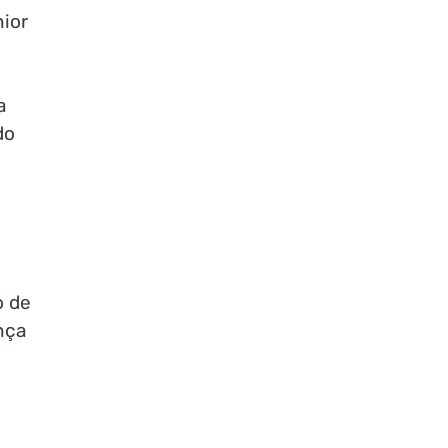
nior
a
do
o de
nça