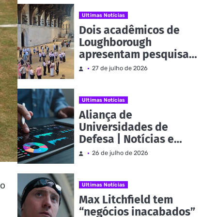
Commonwealth |
Notícias e eventos
Ultimas Notícias
Dois acadêmicos de
Loughborough
apresentam pesquisa
no Parlamento como
27 de julho de 2026
parte da Evidence
Week | Notícias e
eventos
Ultimas Notícias
Aliança de
Universidades de
Defesa | Notícias e
eventos
26 de julho de 2026
do
Ultimas Notícias
Max Litchfield tem
“negócios inacabados”